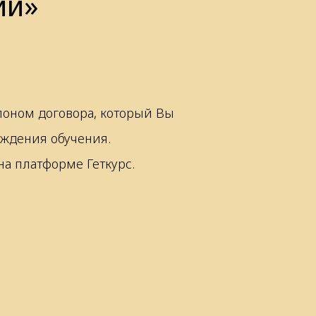
ии»
блоном договора, который Вы
ождения обучения.
а платформе Геткурс.