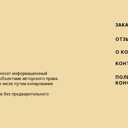
ЗАК
ОТЗ
О К
КОН
и носит информационный
ПОЛ
объектами авторского права.
КОН
м числе путем копирования
в без предварительного